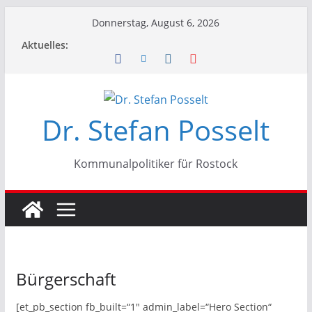
Zum
Donnerstag, August 6, 2026
Inhalt
Aktuelles:
springen
Dr. Stefan Posselt
Kommunalpolitiker für Rostock
Bürgerschaft
[et_pb_section fb_built=“1″ admin_label=“Hero Section“