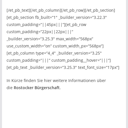
[/et_pb_text][/et_pb_column][/et_pb_row][/et_pb_section]
[et_pb_section fb_built=“1″ _builder_version=“3.22.3″
custom_padding=“||45px|||“][et_pb_row
custom_padding=“22px||22px|||“
_builder_version=“3.25.3″ max_width=“568px“
use_custom_width=“on“ custom_width_px=“568px“]
[et_pb_column type=“4_4″ _builder_version=“3.25″
custom_padding=“|||“ custom_padding__hover=“|||“]
[et_pb_text _builder_version=“3.25.3″ text_font_size=“17px“]
In Kürze finden Sie hier weitere Informationen über
die
Rostocker Bürgerschaft
.