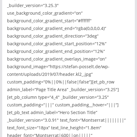
_builder_version=“3.25.3″
use_background_color_gradient=“on“
background_color_gradient_start=“#ffffff“
background_color_gradient_end=“rgba(0,0,0,0.4)“
background_color_gradient_direction=“3deg“
background_color_gradient_start_position=“12%“
background_color_gradient_end_position=“12%“
background_color_gradient_overlays_image=“on“
background_image=“https://stefan-posselt.de/wp-
content/uploads/2019/07/header.kl2_.jpg“
custom_padding=“0%||0%||false|false“][et_pb_row
admin_label=“Page Title Area“ _builder_version=“3.25″]
[et_pb_column type=“4_4″ _builder_version=“3.25″
custom_padding=“|||“ custom_padding__hover=“|||“]
[et_pb_text admin_label=“Hero Section Title“
_builder_version=“3.0.91″ text_font=“Montserrat||||||||“
text_font_size=“18px“ text_line_height=“1.8em“
header_font=“Montserrat|600||on|||||“