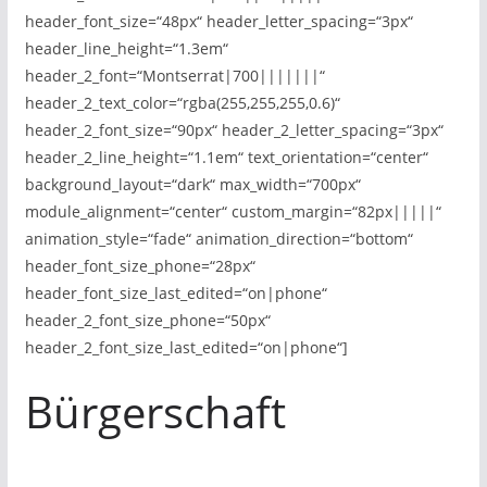
header_font_size=“48px“ header_letter_spacing=“3px“
header_line_height=“1.3em“
header_2_font=“Montserrat|700|||||||“
header_2_text_color=“rgba(255,255,255,0.6)“
header_2_font_size=“90px“ header_2_letter_spacing=“3px“
header_2_line_height=“1.1em“ text_orientation=“center“
background_layout=“dark“ max_width=“700px“
module_alignment=“center“ custom_margin=“82px|||||“
animation_style=“fade“ animation_direction=“bottom“
header_font_size_phone=“28px“
header_font_size_last_edited=“on|phone“
header_2_font_size_phone=“50px“
header_2_font_size_last_edited=“on|phone“]
Bürgerschaft