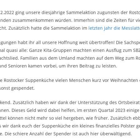
.12.2022 ging unsere diesjährige Sammelaktion zugunsten der Ros
penden zusammenkommen würden. Immerhin sind die Zeiten für viele
ht. Zusätzlich hatte die Sammelaktion im
letzten Jahr die Messlatt
ungen habt ihr all unsere Hoffnung weit übertroffen! Die Sachs
mal quasi alle: Ganze Kita-Gruppen machten einen Ausflug zum SB
nachtslied. Familien aus dem Umland machten auf dem Weg zum 
d Senioren kamen vorbei, um ihren Beitrag zu leisten.
 die Rostocker Suppenküche vielen Menschen kurz vor Weihnachten
sonst gespendet.
kend. Zusätzlich haben wir dank der Unterstützung des Ortsbeira
. Dieses Geld wird dabei helfen, im ersten Quartal 2023 einige 
tel können nicht mehr so viel hergeben, wie früher. Zusätzlich eb
ass wir dank euch der Suppenküche ein kleines finanzielles Polste
 Die schiere Anzahl der Spender ist auch hier überwältigend.