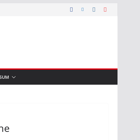
SSUM
che