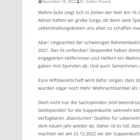
Dezember 16, 2022
Dr. Stefan Posselt
Wahre Güte zeigt sich in Zeiten der Not! Am 16
Aktion hatten wir große Sorge, ob denn viele S
Lebenshaltungskosten uns allen zu schaffen mac
Aber: Ungeachtet der schwierigen Rahmenbeding
2021. Das ist unfassbar! Gespendet haben dies
engagierten Helferinnen und Helfern ein Weih
gaben ihre Spenden ab. Und auch Seniorinnen un
Eure Hilfsbereitschaft wird dafür sorgen, dass
wurden sogar noch mehr Weihnachtsartikel als 
Doch nicht nur die Sachspenden sind beeindruc
Geldspenden für die Suppenküche sammeln können
verfügbaren „klassischen“ Quellen für Lebensmit
dem neuen Jahr wieder ab. Daher ist es toll, d
machten wir am 22.12.2022 vor der Suppenküche.