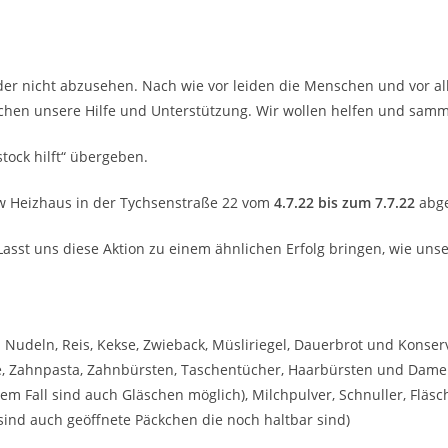
ider nicht abzusehen. Nach wie vor leiden die Menschen und vor a
auchen unsere Hilfe und Unterstützung. Wir wollen helfen und s
ock hilft“ übergeben.
w Heizhaus in der Tychsenstraße 22 vom
4.7.22 bis zum 7.7.22
abg
Lasst uns diese Aktion zu einem ähnlichen Erfolg bringen, wie uns
.B. Nudeln, Reis, Kekse, Zwieback, Müsliriegel, Dauerbrot und Konse
e, Zahnpasta, Zahnbürsten, Taschentücher, Haarbürsten und Dame
esem Fall sind auch Gläschen möglich), Milchpulver, Schnuller, Flä
ind auch geöffnete Päckchen die noch haltbar sind)