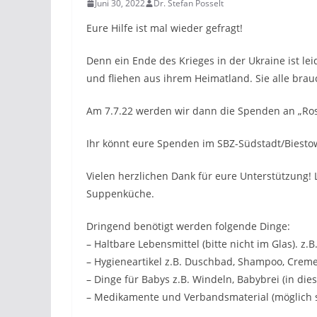
Juni 30, 2022
Dr. Stefan Posselt
Eure Hilfe ist mal wieder gefragt!
Denn ein Ende des Krieges in der Ukraine ist le
und fliehen aus ihrem Heimatland. Sie alle br
Am 7.7.22 werden wir dann die Spenden an „Rost
Ihr könnt eure Spenden im SBZ-Südstadt/Biesto
Vielen herzlichen Dank für eure Unterstützung! 
Suppenküche.
Dringend benötigt werden folgende Dinge:
– Haltbare Lebensmittel (bitte nicht im Glas). z
– Hygieneartikel z.B. Duschbad, Shampoo, Crem
– Dinge für Babys z.B. Windeln, Babybrei (in di
– Medikamente und Verbandsmaterial (möglich s