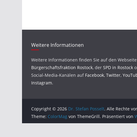
Weitere Informationen
Weitere Informationen finden Sie auf den Webseit
Bürgerschaftsfraktion Rostock
, der
SPD in Rostock
o
Social-Media-Kanälen auf
Facebook
,
Twitter
,
YouTu
Instagram
.
Copyright © 2026
Dr. Stefan Posselt
. Alle Rechte vo
Theme:
ColorMag
von ThemeGrill. Präsentiert von
W
DSGVO Cookie Consent mit Real Cookie Banner