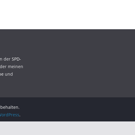
en der
SPD-
der meinen
be
und
rbehalten.
ordPress
.