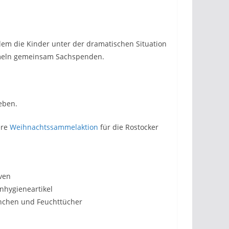
llem die Kinder unter der dramatischen Situation
ammeln gemeinsam Sachspenden.
eben.
ere
Weihnachtssammelaktion
für die Rostocker
rven
nhygieneartikel
schchen und Feuchttücher