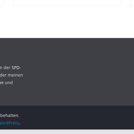
en der
SPD-
der meinen
be
und
rbehalten.
ordPress
.