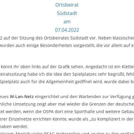
Ortsbeirat
Südstadt
am
07.04.2022
022 auf der Sitzung des Ortsbeirates Südstadt vor. Neben klassisc
wurden auch einige Besonderheiten vorgestellt, die vor allem auf e
könnt ihr oben links auf der Grafik sehen. Angedacht ist ein Klette
eiratssitzung habe ich die Idee den Spielplatzes sehr begrüßt, feh
pielplatz auch für die Allgemeinheit geöffnet wird, wurde dabei b
neues
W-Lan-Netz
eingerichtet und den Wartenden zur Verfügung ges
ächliche Umsetzung zeigt aber mal wieder die Grenzen der deuts
htet werden, wenn die OSPA dort eine Sporthalle und weitere Gebä
erer Einzelnetze errichten könnte, wurde als „zu Kompliziert in 
 haben werdet.
alisiert: Ähnlich vieler RSAG-Haltestellen und analog zu den gro