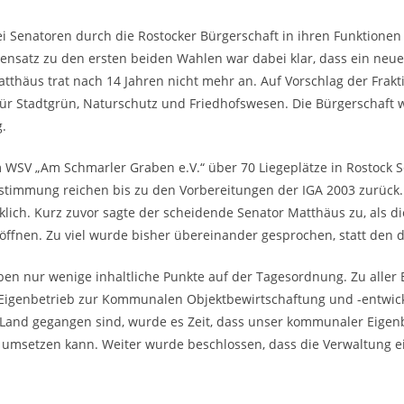
ei Senatoren durch die Rostocker Bürgerschaft in ihren Funktionen
ensatz zu den ersten beiden Wahlen war dabei klar, dass ein neu
thäus trat nach 14 Jahren nicht mehr an. Auf Vorschlag der Frakti
für Stadtgrün, Naturschutz und Friedhofswesen. Die Bürgerschaft 
.
m WSV „Am Schmarler Graben e.V.“ über 70 Liegeplätze in Rostock 
erstimmung reichen bis zu den Vorbereitungen der IGA 2003 zurüc
klich. Kurz zuvor sagte der scheidende Senator Matthäus zu, als di
röffnen. Zu viel wurde bisher übereinander gesprochen, statt den 
n nur wenige inhaltliche Punkte auf der Tagesordnung. Zu aller E
Eigenbetrieb zur Kommunalen Objektbewirtschaftung und -entwick
Land gegangen sind, wurde es Zeit, dass unser kommunaler Eigenbet
 umsetzen kann. Weiter wurde beschlossen, dass die Verwaltung ein