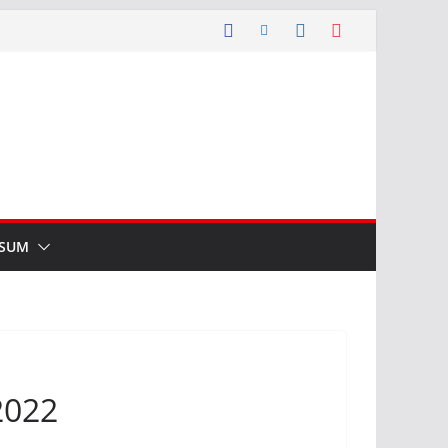
SSUM
2022