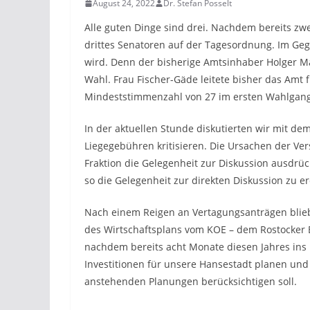
August 24, 2022
Dr. Stefan Posselt
Alle guten Dinge sind drei. Nachdem bereits zw
drittes Senatoren auf der Tagesordnung. Im Geg
wird. Denn der bisherige Amtsinhaber Holger Mat
Wahl. Frau Fischer-Gäde leitete bisher das Amt 
Mindeststimmenzahl von 27 im ersten Wahlgang
In der aktuellen Stunde diskutierten wir mit de
Liegegebühren kritisieren. Die Ursachen der V
Fraktion die Gelegenheit zur Diskussion ausdrüc
so die Gelegenheit zur direkten Diskussion zu e
Nach einem Reigen an Vertagungsanträgen bliebe
des Wirtschaftsplans vom KOE – dem Rostocker 
nachdem bereits acht Monate diesen Jahres ins 
Investitionen für unsere Hansestadt planen und
anstehenden Planungen berücksichtigen soll.