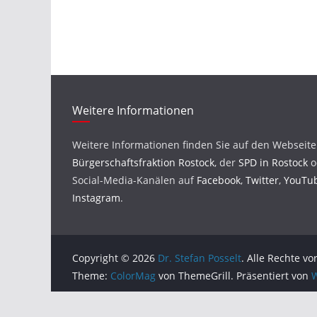
Weitere Informationen
Weitere Informationen finden Sie auf den Webseit
Bürgerschaftsfraktion Rostock
, der
SPD in Rostock
o
Social-Media-Kanälen auf
Facebook
,
Twitter
,
YouTu
Instagram
.
Copyright © 2026
Dr. Stefan Posselt
. Alle Rechte vo
Theme:
ColorMag
von ThemeGrill. Präsentiert von
W
DSGVO Cookie Consent mit Real Cookie Banner