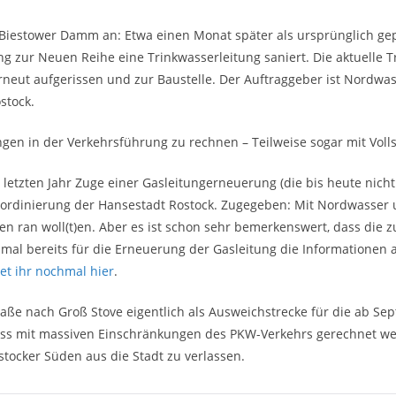
im Biestower Damm an: Etwa einen Monat später als ursprünglich g
 zur Neuen Reihe eine Trinkwasserleitung saniert. Die aktuelle T
rneut aufgerissen und zur Baustelle. Der Auftraggeber ist Nordw
stock.
ngen in der Verkehrsführung zu rechnen – Teilweise sogar mit Vol
 letzten Jahr Zuge einer Gasleitungerneuerung (die bis heute nicht 
koordinierung der Hansestadt Rostock. Zugegeben: Mit Nordwasser 
n ran woll(t)en. Aber es ist schon sehr bemerkenswert, dass die 
mal bereits für die Erneuerung der Gasleitung die Informationen a
det ihr nochmal hier
.
aße nach Groß Stove eigentlich als Ausweichstrecke für die ab Sep
uss mit massiven Einschränkungen des PKW-Verkehrs gerechnet wer
tocker Süden aus die Stadt zu verlassen.