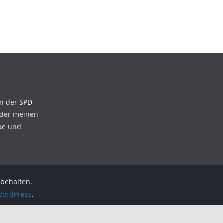
en der
SPD-
der meinen
be
und
rbehalten.
ordPress
.