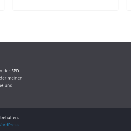
en der
SPD-
der meinen
be
und
rbehalten.
ordPress
.