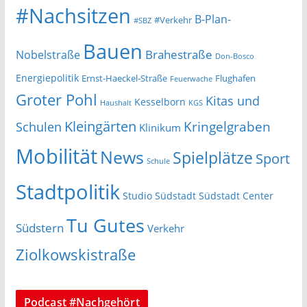
#Nachsitzen
B-Plan-
#Verkehr
#SBZ
Bauen
Nobelstraße
Brahestraße
Don-Bosco
Energiepolitik
Ernst-Haeckel-Straße
Flughafen
Feuerwache
Groter Pohl
Kitas und
Kesselborn
Haushalt
KGS
Kleingärten
Schulen
Kringelgraben
Klinikum
Mobilität
News
Spielplätze
Sport
Schule
Stadtpolitik
Studio Südstadt
Südstadt Center
Tu Gutes
Südstern
Verkehr
Ziolkowskistraße
Podcast #Nachgehört