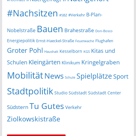
#Hochhaus
#Nachsitzen
B-Plan-
#Verkehr
#SBZ
Bauen
Nobelstraße
Brahestraße
Don-Bosco
Energiepolitik
Ernst-Haeckel-Straße
Flughafen
Feuerwache
Groter Pohl
Kitas und
Kesselborn
Haushalt
KGS
Kleingärten
Schulen
Kringelgraben
Klinikum
Mobilität
News
Spielplätze
Sport
Schule
Stadtpolitik
Studio Südstadt
Südstadt Center
Tu Gutes
Südstern
Verkehr
Ziolkowskistraße