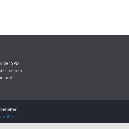
en der
SPD-
der meinen
be
und
rbehalten.
ordPress
.