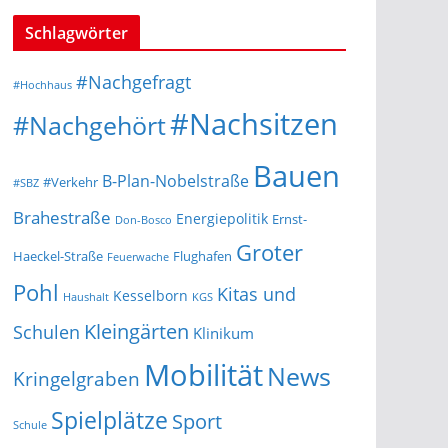
Schlagwörter
#Nachgefragt
#Hochhaus
#Nachsitzen
#Nachgehört
Bauen
B-Plan-Nobelstraße
#Verkehr
#SBZ
Brahestraße
Energiepolitik
Ernst-
Don-Bosco
Groter
Haeckel-Straße
Flughafen
Feuerwache
Pohl
Kitas und
Kesselborn
Haushalt
KGS
Kleingärten
Schulen
Klinikum
Mobilität
News
Kringelgraben
Spielplätze
Sport
Schule