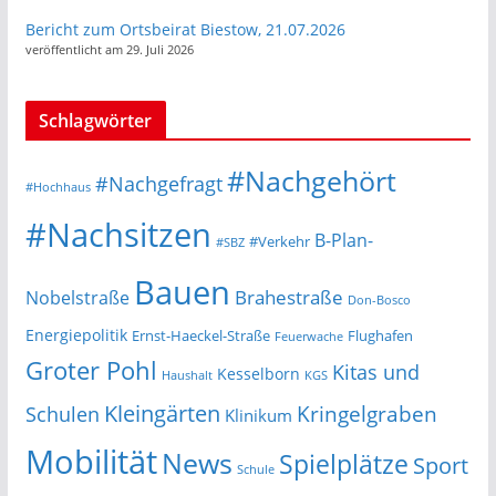
Bericht zum Ortsbeirat Biestow, 21.07.2026
veröffentlicht am 29. Juli 2026
Schlagwörter
#Nachgehört
#Nachgefragt
#Hochhaus
#Nachsitzen
B-Plan-
#Verkehr
#SBZ
Bauen
Nobelstraße
Brahestraße
Don-Bosco
Energiepolitik
Ernst-Haeckel-Straße
Flughafen
Feuerwache
Groter Pohl
Kitas und
Kesselborn
Haushalt
KGS
Kleingärten
Schulen
Kringelgraben
Klinikum
Mobilität
News
Spielplätze
Sport
Schule