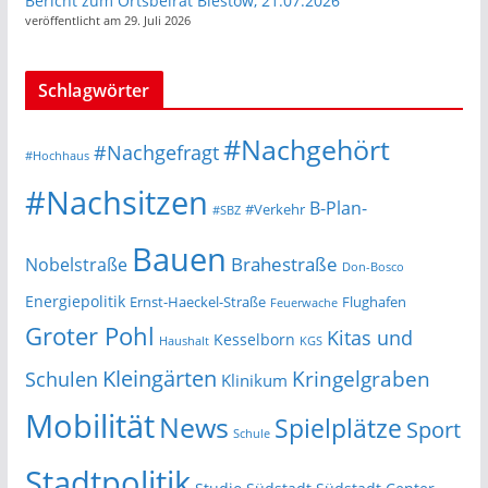
Bericht zum Ortsbeirat Biestow, 21.07.2026
veröffentlicht am 29. Juli 2026
Schlagwörter
#Nachgehört
#Nachgefragt
#Hochhaus
#Nachsitzen
B-Plan-
#Verkehr
#SBZ
Bauen
Nobelstraße
Brahestraße
Don-Bosco
Energiepolitik
Ernst-Haeckel-Straße
Flughafen
Feuerwache
Groter Pohl
Kitas und
Kesselborn
Haushalt
KGS
Kleingärten
Schulen
Kringelgraben
Klinikum
Mobilität
News
Spielplätze
Sport
Schule
Stadtpolitik