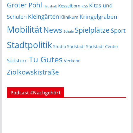
Groter Pohl
Kitas und
Kesselborn
Haushalt
KGS
Kleingärten
Schulen
Kringelgraben
Klinikum
Mobilität
News
Spielplätze
Sport
Schule
Stadtpolitik
Studio Südstadt
Südstadt Center
Tu Gutes
Südstern
Verkehr
Ziolkowskistraße
Podcast #Nachgehört